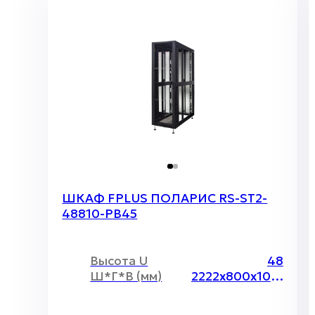
ШКАФ FPLUS ПОЛАРИС RS-ST2-
48810-PB45
Высота U
48
Ш*Г*В (мм)
2222х800х1070 мм