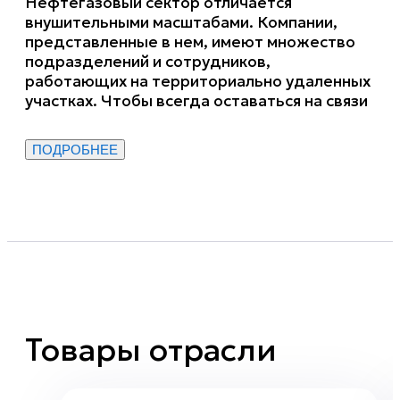
Нефтегазовый сектор отличается
внушительными масштабами. Компании,
представленные в нем, имеют множество
подразделений и сотрудников,
работающих на территориально удаленных
участках. Чтобы всегда оставаться на связи
и оперативно передавать данные с мест
производства, персоналу необходимы
ПОДРОБНЕЕ
специализированные мобильные
устройства. В линейке Fplus представлены
защищенные смартфоны и планшеты для
работы в неблагоприятных условиях,
которые в полной мере соответствуют
требованиям отрасли.
Внедрение современных IT-технологий
позволяет моделировать трубопроводы,
Товары отрасли
оптимизировать работу всей
трубопроводной системы,
производственных участков, своевременно