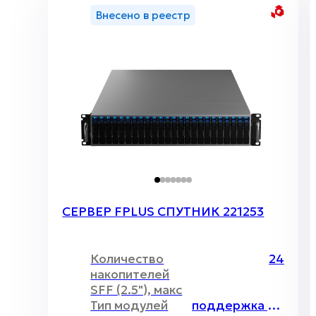
осуществлять обмен данными между
Внесено в реестр
службами. Наши специалисты помогут
создать единую ИС на базе серверного и
сетевого оборудования, которая позволит
повысить эффективность работы отрасли.
Внедрение современных IT-технологий
позволяет моделировать трубопроводы,
оптимизировать работу всей
трубопроводной системы,
производственных участков, своевременно
осуществлять обмен данными между
службами. Наши специалисты помогут
создать единую ИС на базе серверного и
СЕРВЕР FPLUS СПУТНИК 221253
сетевого оборудования, которая позволит
повысить эффективность работы отрасли.
Количество
24
накопителей
SFF (2.5"), макс
Тип модулей
поддержка RDIMM\LRDIMM, максимальный объём до 4096Гб