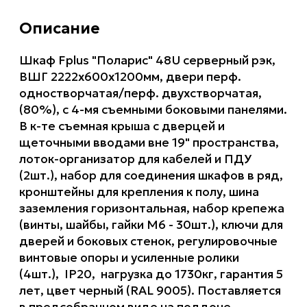
Описание
Шкаф Fplus "Поларис" 48U серверный рэк,
ВШГ 2222х600х1200мм, двери перф.
одностворчатая/перф. двухстворчатая,
(80%), с 4-мя съемными боковыми панелями.
В к-те съемная крыша с дверцей и
щеточными вводами вне 19" пространства,
лоток-организатор для кабелей и ПДУ
(2шт.), набор для соединения шкафов в ряд,
кронштейны для крепления к полу, шина
заземления горизонтальная, набор крепежа
(винты, шайбы, гайки М6 - 30шт.), ключи для
дверей и боковых стенок, регулировочные
винтовые опоры и усиленные ролики
(4шт.), IP20, нагрузка до 1730кг, гарантия 5
лет, цвет черный (RAL 9005). Поставляется
в предсобранном виде на поддоне.