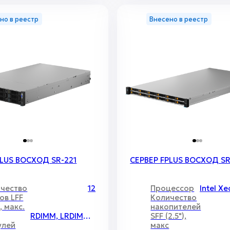
но в реестр
Внесено в реестр
PLUS ВОСХОД SR-221
СЕРВЕР FPLUS ВОСХОД SR
чество
12
Процессор
ов LFF
Количество
), макс.
накопителей
RDIMM, LRDIMM, 3DS-DIMM, ECC REG;
SFF (2.5"),
улей
макс