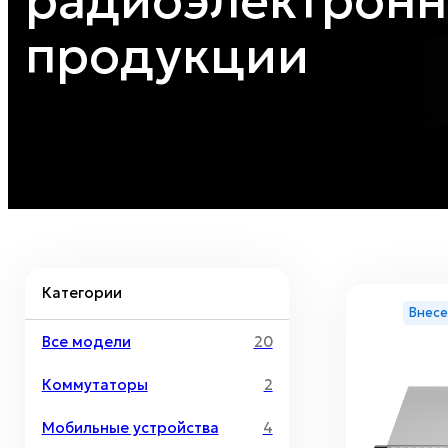
радиоэлектрон
продукции
Категории
Внесе
Все модели
20
Коммутаторы
2
Мобильные устройства
4