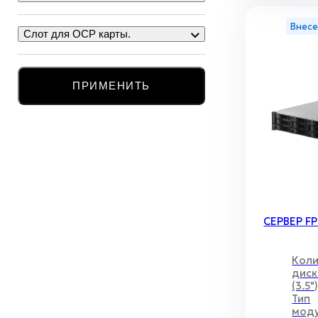
Внесе
Слот для OCP карты.
ПРИМЕНИТЬ
СЕРВЕР F
Коли
диск
(3.5"
Тип
мод