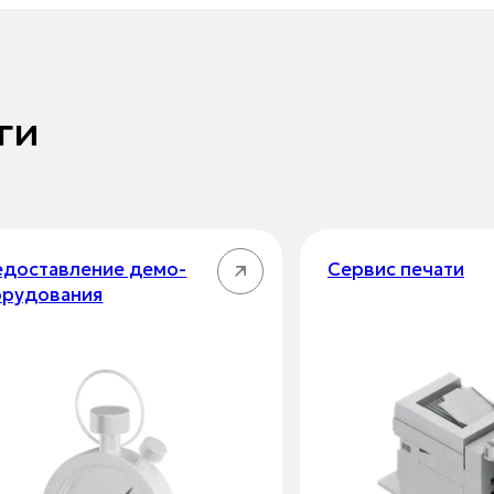
ги
доставление демо-
Сервис печати
орудования