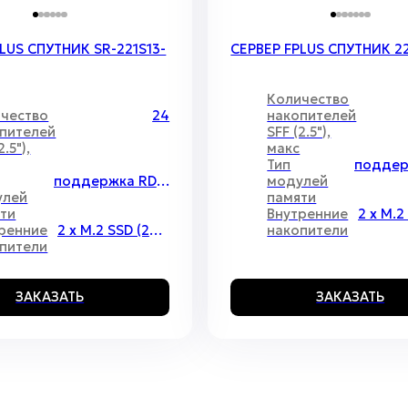
Экосистема «Спутник»
LUS СПУТНИК SR-221S13-
СЕРВЕР FPLUS СПУТНИК 2
оступность. Подбор. Серви
Количество
чество
24
накопителей
Экосистема реестровых серверов Fplus
пителей
SFF (2.5"),
на универсальной платформе
Спутник
2.5"),
макс
Тип
поддержка RDIMM\LRDIMM
модулей
улей
памяти
ти
Внутренние
УЗНАТЬ ПОДРОБНЕЕ
ренние
2 x M.2 SSD (2280)
накопители
пители
ЗАКРЫТЬ
ЗАКАЗАТЬ
ЗАКАЗАТЬ