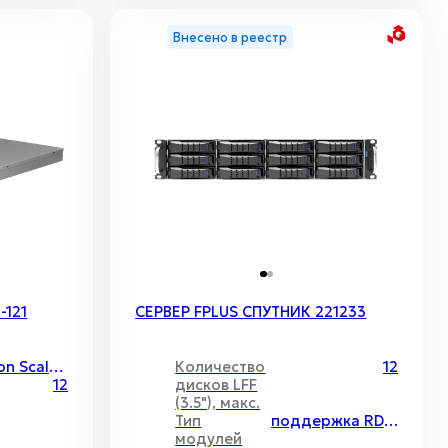
Внесено в реестр
-121
СЕРВЕР FPLUS СПУТНИК 221233
Intel Xeon Scalable v.3 / 2 / 250 Вт
Количество
12
12
дисков LFF
(3.5"), макс.
Тип
поддержка RDIMM\LRDIMM, максимальный объём до 4096Гб
модулей