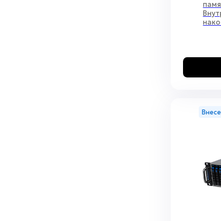
памя
Внут
нако
Внесе