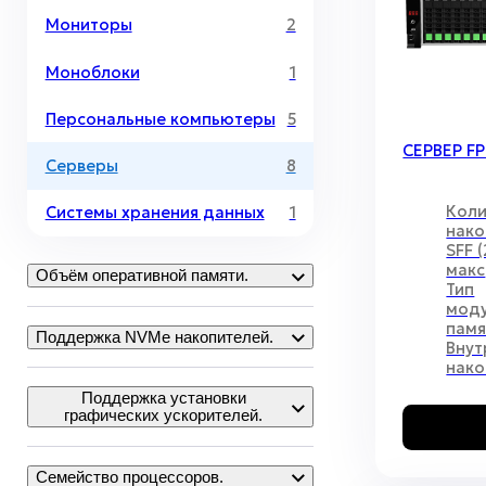
Мониторы
2
Моноблоки
1
Персональные компьютеры
5
СЕРВЕР F
Серверы
8
Коли
Системы хранения данных
1
нако
SFF (
макс
Объём оперативной памяти.
Тип
мод
памя
Поддержка NVMe накопителей.
Внут
нако
Поддержка установки
графических ускорителей.
Семейство процессоров.