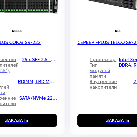
PLUS СОЮЗ SR-222
СЕРВЕР FPLUS TELCO SR-
чество
25 x SFF 2.5” SAS/SATA/NVMe накопителей во фронтальной дисковой корзине и до 4 x SFF 2.5” SATA накопителя в задней дисковой корзине
Процессор
пителей
Тип
2.5"),
модулей
памяти
RDIMM, LRDIMM, 3DS-DIMM, ECC-REG
Внутренние
2
улей
накопители
ти
ренние
SATA/NVMe 2280 / 22110
пители
ЗАКАЗАТЬ
ЗАКАЗАТЬ