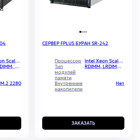
204
СЕРВЕР FPLUS БУРАН SR-242
Intel Xeon Scalable v.3 / 2 / 270 Вт
Процессор
Intel Xeon Scalable v.4 / 4 / 350 Вт
DDR4, RDIMM, LRDIMM, ECC-REG
Тип
RDIMM, LRDIMM, 3DS-DIMM, ECC REG
модулей
памяти
 M.2 2280
Внутренние
Нет
накопители
ЗАКАЗАТЬ