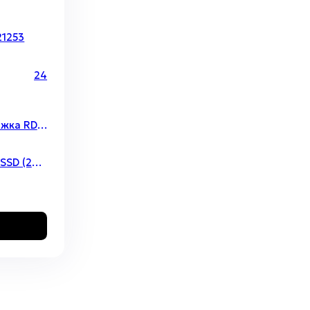
21253
с.
24
поддержка RDIMM\LRDIMM, максимальный объём до 4096Гб
2 x M.2 SSD (2280)