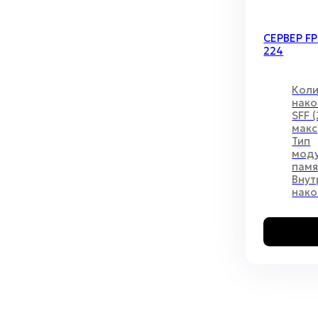
СЕРВЕР FP
Д
224
Коли
нако
SFF (
макс
Тип
мод
памя
Внут
нако