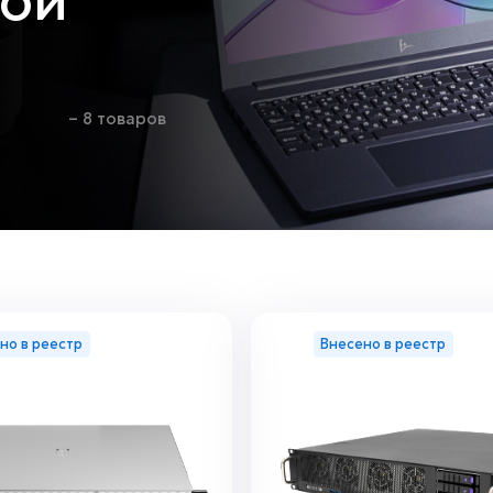
ной
– 8 товаров
но в реестр
Внесено в реестр