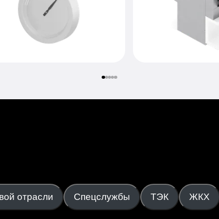
вой отрасли
Cпецслужбы
ТЭК
ЖКХ