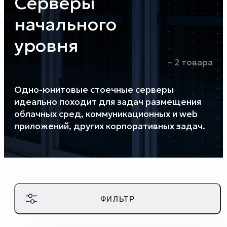
Серверы
Экосистема реестровых серверов Fplus
на универсальной платформе
Спутник
начального
уровня
УЗНАТЬ ПОДРОБНЕЕ
– 2 товара
ЗАКРЫТЬ
Одно-юнитовые стоечные серверы
идеально походит для задач размещения
облачных сред, коммуникационных и web
приложений, других корпоративных задач.
ФИЛЬТР