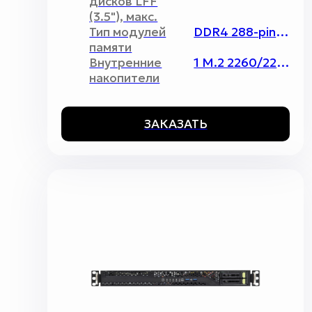
дисков LFF
(3.5"), макс.
Тип модулей
DDR4 288-pin ECC/non-ECC UDIMM
памяти
Внутренние
1 M.2 2260/2280/22110
накопители
ЗАКАЗАТЬ