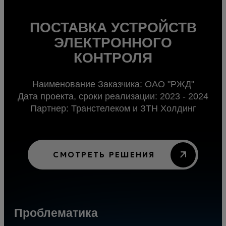
ПОСТАВКА УСТРОЙСТВ
МОДЕРНИЗАЦИЯ
ВНЕДРЕНИЕ
СИСТЕМЫ ХРАНЕНИЯ
СОВРЕМЕННОГО
ЭЛЕКТРОННОГО
ИМПОРТОНЕЗАВИСИМОГО
КОНТРОЛЯ
ДАННЫХ
ОБОРУДОВАНИЯ
Заказчик: Уральское отделение Российской
Наименование Заказчика: ОАО "РЖД"
Дата проекта, сроки реализации: 2023 - 2024
академии наук
Партнер: ООО «Зеон».
Партнер: Транстелеком и ЗТН Холдинг
Партнер: Крона КС, Екатеринбург
Дата проекта, сроки реализации: весна —
осень 2023 года.
СМОТРЕТЬ РЕШЕНИЯ
СМОТРЕТЬ РЕШЕНИЯ
Цели и задачи проекта: внедрение
современного импортонезависимого
оборудования для хранения данных в
госучреждениях Иркутской области.
Проблематика
Проблематика