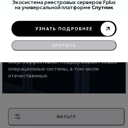
уровня
Экосистема реестровых серверов Fplus
на универсальной платформе
Спутник
– 9 товаров
Надежное серверное оборудование,
УЗНАТЬ ПОДРОБНЕЕ
предназначенное для корпоративного
использования в средних и небольших
ЗАКРЫТЬ
компаниях. Серверы Fplus
производительны, экономичны,
энергоэффективны. Поддерживают новые
операционные системы, в том числе
отечественные.
ФИЛЬТР