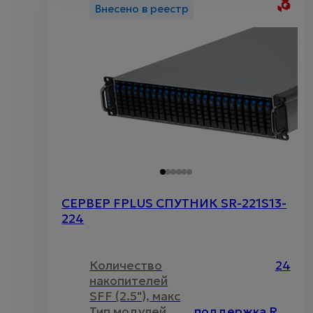
Внесено в реестр
СЕРВЕР FPLUS СПУТНИК SR-221S13-
224
Количество
24
накопителей
SFF (2.5"), макс
Тип модулей
поддержка RDIMM\LRDIMM