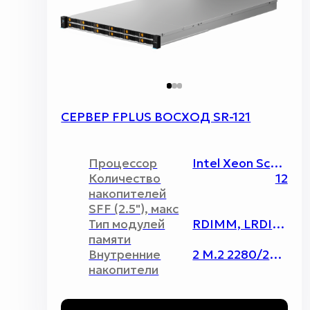
СЕРВЕР FPLUS ВОСХОД SR-121
Процессор
Intel Xeon Scalable v.3 / 2 / 250 Вт
Количество
12
накопителей
SFF (2.5"), макс
Тип модулей
RDIMM, LRDIMM, 3DS-DIMM, ECC REG;
памяти
Внутренние
2 M.2 2280/22110
накопители