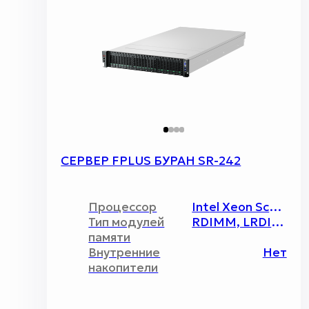
СЕРВЕР FPLUS БУРАН SR-242
Процессор
Intel Xeon Scalable v.4 / 4 / 350 Вт
Тип модулей
RDIMM, LRDIMM, 3DS-DIMM, ECC REG
памяти
Внутренние
Нет
накопители