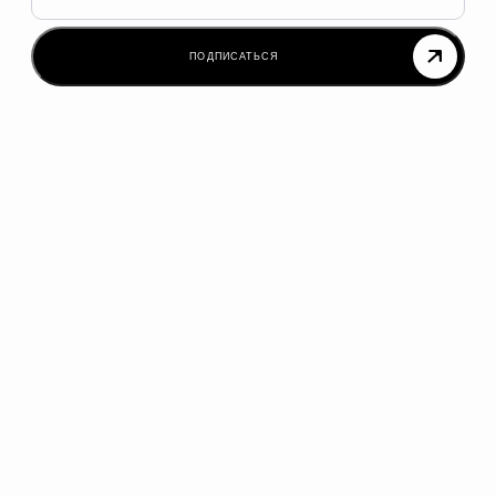
ПОДПИСАТЬСЯ
О компании
Где
купить
Пресс-центр
Контакты
Техподдержка
info@fplustech.ru