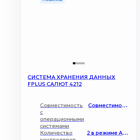
СИСТЕМА ХРАНЕНИЯ ДАННЫХ
FPLUS САЛЮТ 4212
Совместимость
Совместимость со всеми современными решениями уровня Enterprise, в том числе VMware vSphere 6.7+, Citrix Hypervisor 8.2+ и продукции Горизонт-ВС
с
операционными
системами
Количество
2 в режиме Активный/Активный (ALUA)
контролеров