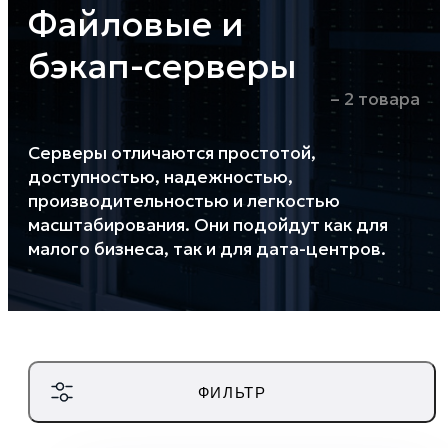
Экосистема реестровых серверов Fplus
Файловые и
на универсальной платформе
Спутник
бэкап-серверы
– 2 товара
УЗНАТЬ ПОДРОБНЕЕ
Серверы отличаются простотой,
ЗАКРЫТЬ
доступностью, надежностью,
производительностью и легкостью
масштабирования. Они подойдут как для
малого бизнеса, так и для дата-центров.
ФИЛЬТР