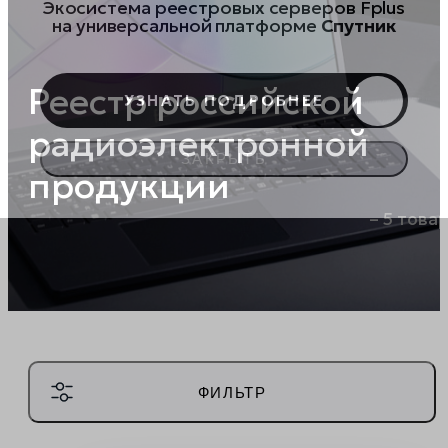
Экосистема реестровых серверов Fplus
на универсальной платформе
Спутник
Реестр российской
УЗНАТЬ ПОДРОБНЕЕ
радиоэлектронной
ЗАКРЫТЬ
продукции
– 5 това
ФИЛЬТР