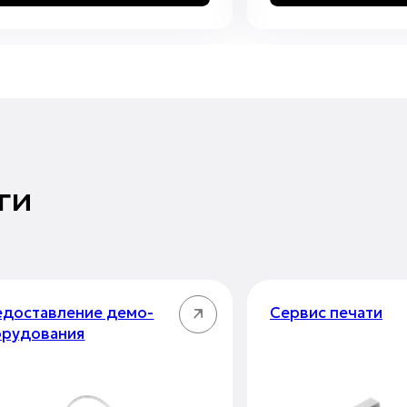
ги
доставление демо-
Сервис печати
орудования