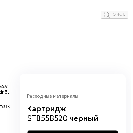
ПОИСК
431,
dn3L
Расходные материалы
mark
Картридж
STB55B520 черный