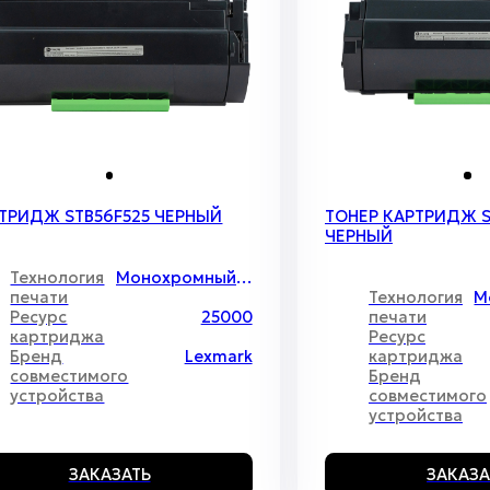
ТРИДЖ STB56F525 ЧЕРНЫЙ
ТОНЕР КАРТРИДЖ S
ЧЕРНЫЙ
Технология
Монохромный лазер
печати
Технология
Ресурс
25000
печати
картриджа
Ресурс
Бренд
Lexmark
картриджа
совместимого
Бренд
устройства
совместимого
устройства
ЗАКАЗАТЬ
ЗАКАЗА