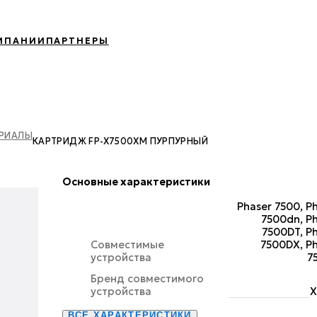
МПАНИИ
ПАРТНЕРЫ
ЕРИАЛЫ
КАРТРИДЖ FP-X7500XM ПУРПУРНЫЙ
Основные характеристики
Phaser 7500, P
7500dn, P
7500DT, P
Совместимые
7500DX, P
устройства
7
Бренд совместимого
устройства
X
ВСЕ ХАРАКТЕРИСТИКИ