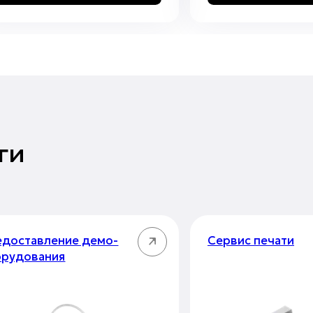
ги
доставление демо-
Сервис печати
орудования