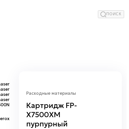
ПОИСК
haser
haser
Расходные материалы
haser
haser
Картридж FP-
500N
X7500XM
erox
пурпурный