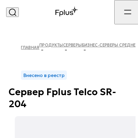
Экосистема «Спутник»
Доступность. Подбор.
ПРОДУКТЫ
СЕРВЕРЫ
ГЛАВНАЯ
Сервис.
Экосистема реестровых серверов Fplus
на универсальной платформе
Спутник
Внесено в реестр
Сервер Fplus Telco SR-
УЗНАТЬ ПОДРОБНЕЕ
204
ЗАКРЫТЬ