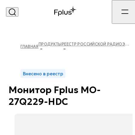
Экосистема «Спутник»
Доступность. Подбор.
ПРОДУКТЫ
РЕЕСТР РОССИЙСКОЙ РАДИОЭЛЕКТРОННОЙ ПРОДУКЦИИ
ГЛАВНАЯ
МО
Сервис.
Экосистема реестровых серверов Fplus
на универсальной платформе
Спутник
Внесено в реестр
Монитор Fplus MO-
УЗНАТЬ ПОДРОБНЕЕ
27Q229-HDC
ЗАКРЫТЬ