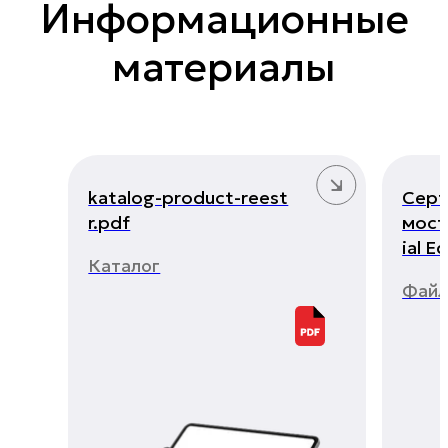
Информационные
материалы
katalog-product-reest
Серт
r.pdf
мост
ial E
Каталог
Фай