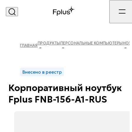
Экосистема «Спутник»
Доступность. Подбор.
ПРОДУКТЫ
ПЕРСОНАЛЬНЫЕ КОМПЬЮТЕРЫ
НОУ
ГЛАВНАЯ
Сервис.
Экосистема реестровых серверов Fplus
на универсальной платформе
Спутник
Внесено в реестр
Корпоративный ноутбук
УЗНАТЬ ПОДРОБНЕЕ
Fplus FNB-156-A1-RUS
ЗАКРЫТЬ