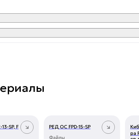
териалы
13-SP, F
РЕД ОС FPD-15-SP
Киб
ра 
Файлы