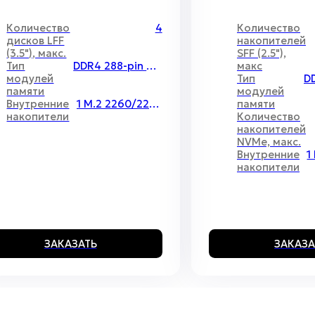
Количество
4
Количество
дисков LFF
накопителей
(3.5"), макс.
SFF (2.5"),
Тип
DDR4 288-pin ECC/non-ECC UDIMM
макс
модулей
Тип
памяти
модулей
Внутренние
1 M.2 2260/2280/22110
памяти
накопители
Количество
накопителей
NVMe, макс.
Внутренние
накопители
ЗАКАЗАТЬ
ЗАКАЗА