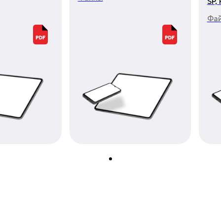
SP,
Фа