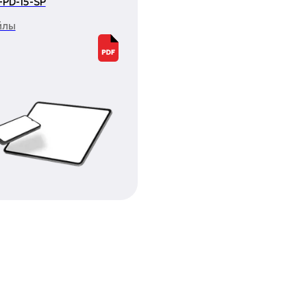
 FPD-15-SP
йлы