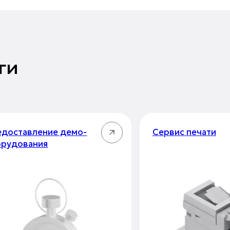
ги
доставление демо-
Сервис печати
орудования