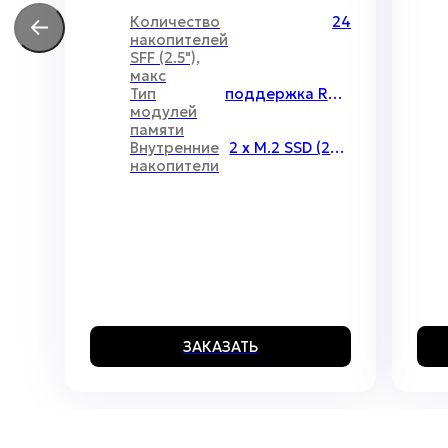
Количество
24
накопителей
SFF (2.5"),
макс
Тип
поддержка RDIMM\LRDIMM, максимальный объём до 4096Гб
модулей
памяти
Внутренние
2 x M.2 SSD (2280)
накопители
ЗАКАЗАТЬ