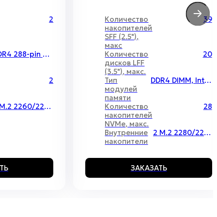
2
Количество
39
накопителей
SFF (2.5"),
макс
DDR4 288-pin ECC/non-ECC UDIMM
Количество
20
дисков LFF
(3.5"), макс.
2
Тип
DDR4 DIMM, Intel Optane
модулей
памяти
1 M.2 2260/2280/22110
Количество
28
накопителей
NVMe, макс.
Внутренние
2 M.2 2280/22110
накопители
ТЬ
ЗАКАЗАТЬ