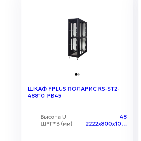
ШКАФ FPLUS ПОЛАРИС RS-ST2-
48810-PB45
Высота U
48
Ш*Г*В (мм)
2222х800х1070 мм