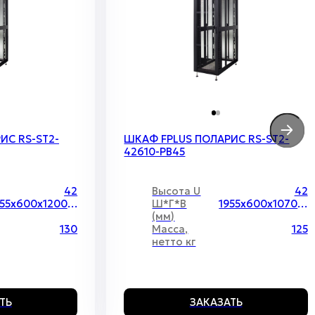
ИС RS-ST2-
ШКАФ FPLUS ПОЛАРИС RS-ST2-
42610-PB45
42
Высота U
42
1955х600х1200 мм
Ш*Г*В
1955х600х1070мм
(мм)
130
Масса,
125
нетто кг
ТЬ
ЗАКАЗАТЬ