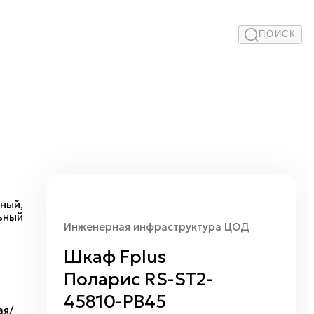
ПОИСК
ный,
ьный
Инженерная инфраструктура ЦОД
Шкаф Fplus
Поларис RS-ST2-
45810-PB45
ая/