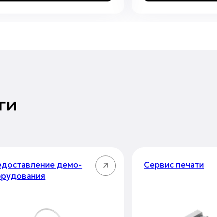
ги
доставление демо-
Сервис печати
орудования