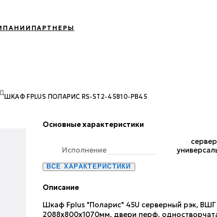
МПАНИИ
ПАРТНЕРЫ
ОД
ШКАФ FPLUS ПОЛАРИС RS-ST2-45810-PB45
Основные характеристики
сервер
Исполнение
универсал
ВСЕ ХАРАКТЕРИСТИКИ
Описание
Шкаф Fplus "Поларис" 45U серверный рэк, ВШГ
2088х800х1070мм, двери перф. одностворчат