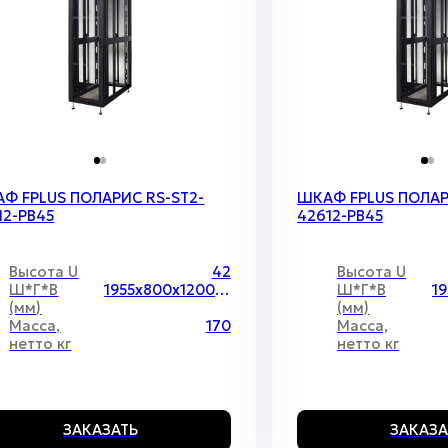
Ф FPLUS ПОЛАРИС RS-ST2-
ШКАФ FPLUS ПОЛАР
12-PB45
42612-PB45
Высота U
42
Высота U
Ш*Г*В
1955х800х1200 мм
Ш*Г*В
(мм)
(мм)
Масса,
170
Масса,
нетто кг
нетто кг
ЗАКАЗАТЬ
ЗАКАЗА