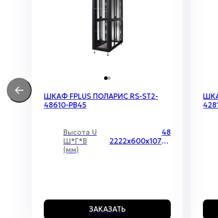
ШКАФ FPLUS ПОЛАРИС RS-ST2-
ШКА
48610-PB45
428
Высота U
48
Ш*Г*В
2222х600х1070 мм
(мм)
ЗАКАЗАТЬ