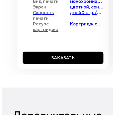
Вид печати
монохромная, лазерная
Экран
цветной, сенсорный, размером 7,2 см
Скорость
до: 40 стр./мин 1 ( A4)
печати
Ресурс
Картридж сверхвысокой емкости, 20 000 страниц, арт. FP-42STB20
картриджа
ЗАКАЗАТЬ