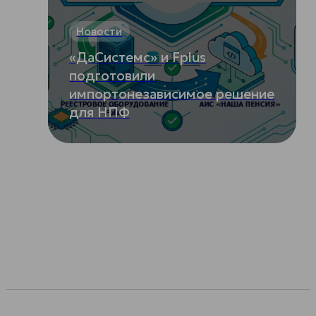
Новости
«ДаСистемс» и Fplus
подготовили
импортонезависимое решение
для НПФ