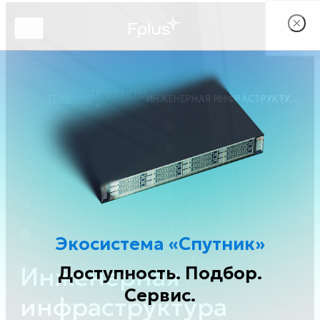
ПРОДУКТЫ
ГЛАВНАЯ
ИНЖЕНЕРНАЯ ИНФРАСТРУКТУРА ЦОД
Экосистема «Спутник»
Инженерная
Доступность. Подбор.
Сервис.
инфраструктура