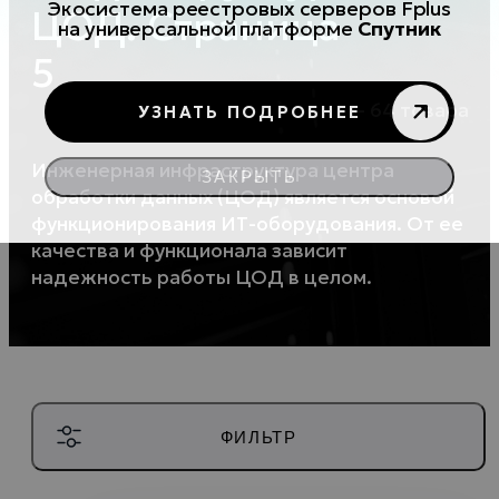
Экосистема реестровых серверов Fplus
ЦОД. Страница
на универсальной платформе
Спутник
5
– 64 товара
УЗНАТЬ ПОДРОБНЕЕ
Инженерная инфраструктура центра
ЗАКРЫТЬ
обработки данных (ЦОД) является основой
функционирования ИТ-оборудования. От ее
качества и функционала зависит
надежность работы ЦОД в целом.
ФИЛЬТР